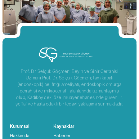
Prof. Dr. Selçuk Göçmen; Beyin ve Sinir Cerrahisi
Uzmanı Prof. Dr. Selçuk Göçmen; tam kapalı
(endoskopik) bel fıtığı ameliyatı, endoskopik omurga
cerrahisi ve mikrocerrahi alanlarında uzmanlaşmış
olup, Kadıköy’deki özel muayenehanesinde güvenilir,
şeffaf ve hasta odaklı bir tedavi yaklaşımı sunmaktadır.
Kurumsal
Kaynaklar
Hakkımda
Haberler