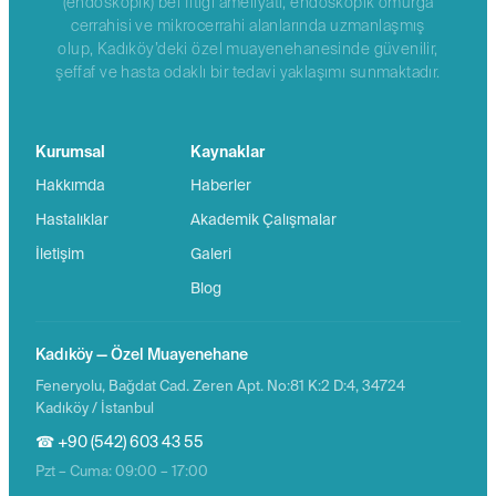
(endoskopik) bel fıtığı ameliyatı, endoskopik omurga
cerrahisi ve mikrocerrahi alanlarında uzmanlaşmış
olup, Kadıköy’deki özel muayenehanesinde güvenilir,
şeffaf ve hasta odaklı bir tedavi yaklaşımı sunmaktadır.
Kurumsal
Kaynaklar
Hakkımda
Haberler
Hastalıklar
Akademik Çalışmalar
İletişim
Galeri
Blog
Kadıköy — Özel Muayenehane
Feneryolu, Bağdat Cad. Zeren Apt. No:81 K:2 D:4, 34724
Kadıköy / İstanbul
☎ +90 (542) 603 43 55
Pzt – Cuma: 09:00 – 17:00