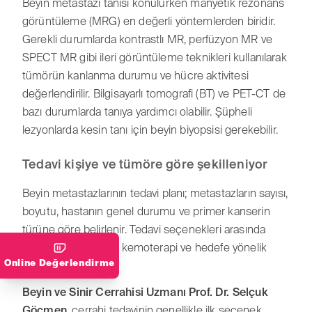
Beyin metastazı tanısı konulurken manyetik rezonans
görüntüleme (MRG) en değerli yöntemlerden biridir.
Gerekli durumlarda kontrastlı MR, perfüzyon MR ve
SPECT MR gibi ileri görüntüleme teknikleri kullanılarak
tümörün kanlanma durumu ve hücre aktivitesi
değerlendirilir. Bilgisayarlı tomografi (BT) ve PET-CT de
bazı durumlarda tanıya yardımcı olabilir. Şüpheli
lezyonlarda kesin tanı için beyin biyopsisi gerekebilir.
Tedavi kişiye ve tümöre göre şekilleniyor
Beyin metastazlarının tedavi planı; metastazların sayısı,
boyutu, hastanın genel durumu ve primer kanserin
türüne göre belirlenir. Tedavi seçenekleri arasında
cerrahi, radyoterapi, kemoterapi ve hedefe yönelik
Online Değerlendirme
tedaviler yer alır.
Beyin ve Sinir Cerrahisi Uzmanı Prof. Dr. Selçuk
Göçmen
, cerrahi tedavinin genellikle ilk seçenek