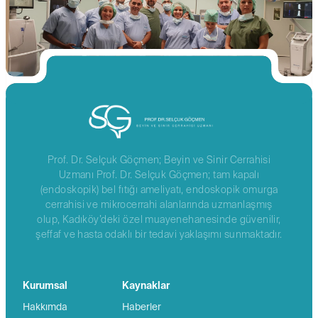
Prof. Dr. Selçuk Göçmen; Beyin ve Sinir Cerrahisi
Uzmanı Prof. Dr. Selçuk Göçmen; tam kapalı
(endoskopik) bel fıtığı ameliyatı, endoskopik omurga
cerrahisi ve mikrocerrahi alanlarında uzmanlaşmış
olup, Kadıköy’deki özel muayenehanesinde güvenilir,
şeffaf ve hasta odaklı bir tedavi yaklaşımı sunmaktadır.
Kurumsal
Kaynaklar
Hakkımda
Haberler