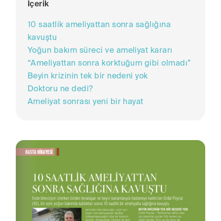
İçerik
10 saatlik ameliyattan sonra sağlığına
kavuştu
Yoğun bakım süreci ve ameliyat kararı
“Ameliyattan sonra korktuğum gibi olmadı”
Beyin krizinin tek bir nedeni yok
Doktoru ne dedi?
Ameliyat sonrası yeni bir hayat