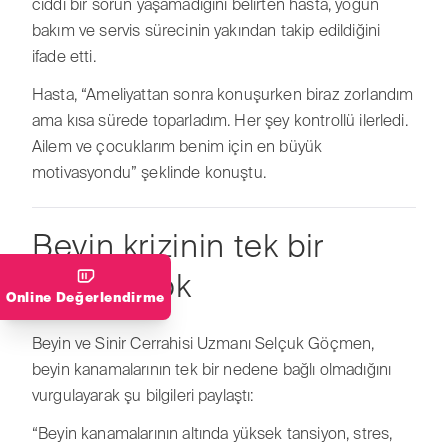
ciddi bir sorun yaşamadığını belirten hasta, yoğun
bakım ve servis sürecinin yakından takip edildiğini
ifade etti.
Hasta, “Ameliyattan sonra konuşurken biraz zorlandım
ama kısa sürede toparladım. Her şey kontrollü ilerledi.
Ailem ve çocuklarım benim için en büyük
motivasyondu” şeklinde konuştu.
Beyin krizinin tek bir
nedeni yok
Online Değerlendirme
Beyin ve Sinir Cerrahisi Uzmanı Selçuk Göçmen,
beyin kanamalarının tek bir nedene bağlı olmadığını
vurgulayarak şu bilgileri paylaştı:
“Beyin kanamalarının altında yüksek tansiyon, stres,