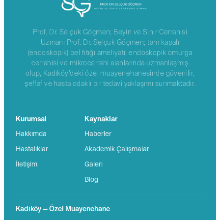
Prof. Dr. Selçuk Göçmen; Beyin ve Sinir Cerrahisi
Uzmanı Prof. Dr. Selçuk Göçmen; tam kapalı
(endoskopik) bel fıtığı ameliyatı, endoskopik omurga
cerrahisi ve mikrocerrahi alanlarında uzmanlaşmış
olup, Kadıköy’deki özel muayenehanesinde güvenilir,
şeffaf ve hasta odaklı bir tedavi yaklaşımı sunmaktadır.
Kurumsal
Kaynaklar
Hakkımda
Haberler
Hastalıklar
Akademik Çalışmalar
İletişim
Galeri
Blog
Kadıköy — Özel Muayenehane